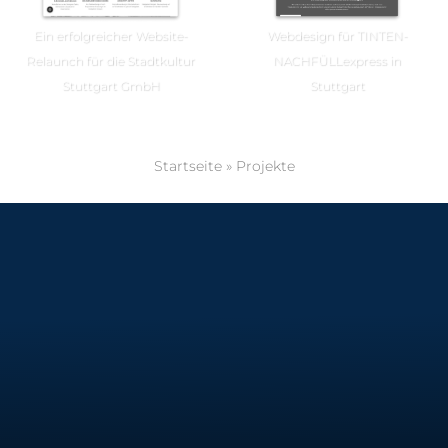
Ein erfolgreicher Website-
Webdesign für TINTEN-
Relaunch für die Stadtkultur
NACHFÜLLexpress in
Stuttgart GmbH
Stuttgart
Startseite
»
Projekte