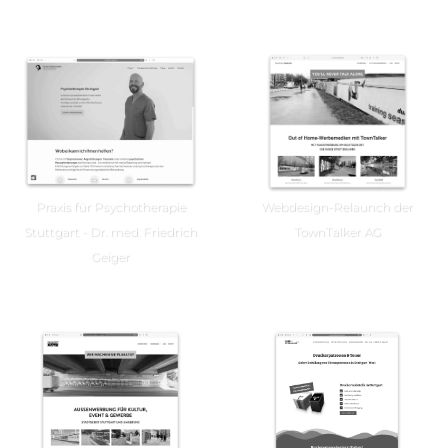
Praxis für Psychotherapie
Webdesign-Relaunch der
Stuttgart - Dr. med. Friedrich
TownTalker AG
Geiger